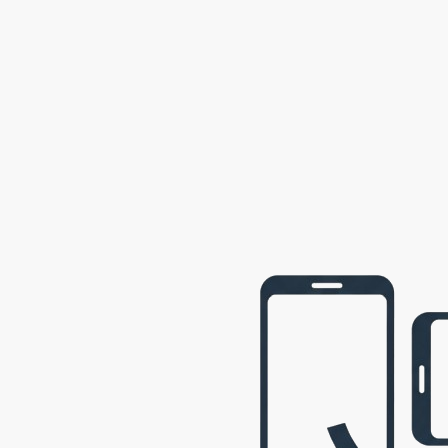
2002
Semily
2001
Opava
2001
webová prezentace © 2009 - 2026 George, gbowl