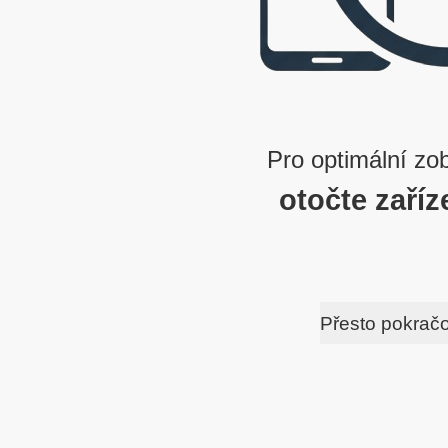
Pro optimální zo
otočte zaříz
Přesto pokrač