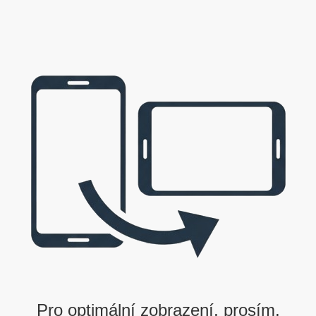
ze seřadit dle výsledků v 1. nebo 2. kole nebo podle celkového součtu.
|
<<< předchozí turnaj
následující turnaj >>>
Pro optimální zobrazení, prosím,