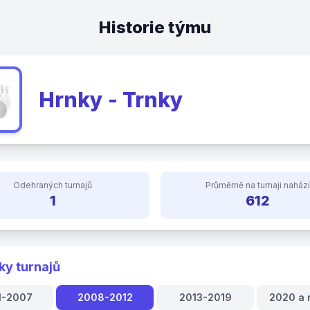
Historie týmu
Hrnky - Trnky
Odehraných turnajů
Průměrně na turnaji nahází
1
612
ky turnajů
1-2007
2008-2012
2013-2019
2020 a 