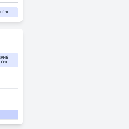
TĚNÍ
ĚRNÉ
TĚNÍ
.
.
.
.
.
.
.