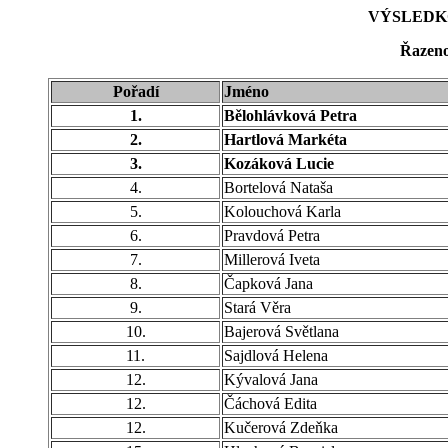
VÝSLEDKO
Řazeno
Pořadí
Jméno
1.
Bělohlávková Petra
2.
Hartlová Markéta
3.
Kozáková Lucie
4.
Bortelová Nataša
5.
Kolouchová Karla
6.
Pravdová Petra
7.
Millerová Iveta
8.
Čapková Jana
9.
Stará Věra
10.
Bajerová Světlana
11.
Sajdlová Helena
12.
Kývalová Jana
12.
Čáchová Edita
12.
Kučerová Zdeňka