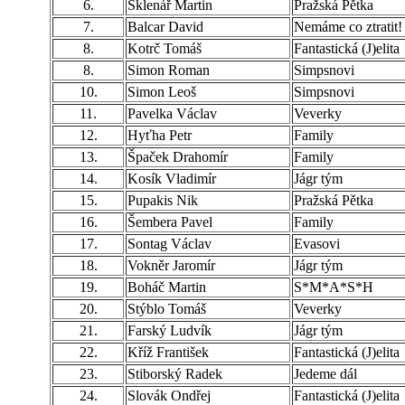
6.
Sklenář Martin
Pražská Pětka
7.
Balcar David
Nemáme co ztratit!
8.
Kotrč Tomáš
Fantastická (J)elita
8.
Simon Roman
Simpsnovi
10.
Simon Leoš
Simpsnovi
11.
Pavelka Václav
Veverky
12.
Hyťha Petr
Family
13.
Špaček Drahomír
Family
14.
Kosík Vladimír
Jágr tým
15.
Pupakis Nik
Pražská Pětka
16.
Šembera Pavel
Family
17.
Sontag Václav
Evasovi
18.
Vokněr Jaromír
Jágr tým
19.
Boháč Martin
S*M*A*S*H
20.
Stýblo Tomáš
Veverky
21.
Farský Ludvík
Jágr tým
22.
Kříž František
Fantastická (J)elita
23.
Stiborský Radek
Jedeme dál
24.
Slovák Ondřej
Fantastická (J)elita