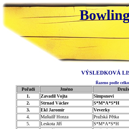
Bowling
VÝSLEDKOVÁ LIS
Řazeno podle celk
Pořadí
Jméno
Družs
1.
Zavadil Vojta
Simpsnovi
2.
Strnad Václav
S*M*A*S*H
3.
Ekl Jaromír
Veverky
4.
Maštalíř Honza
Pražská Pětka
5.
Leskota Jiří
S*M*A*S*H