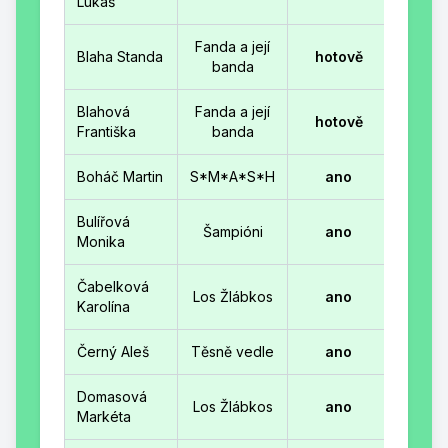
Lukáš
Fanda a její
Blaha Standa
hotově
banda
Blahová
Fanda a její
hotově
Františka
banda
Boháč Martin
S*M*A*S*H
ano
Bulířová
Šampióni
ano
Monika
Čabelková
Los Žlábkos
ano
Karolína
Černý Aleš
Těsně vedle
ano
Domasová
Los Žlábkos
ano
Markéta