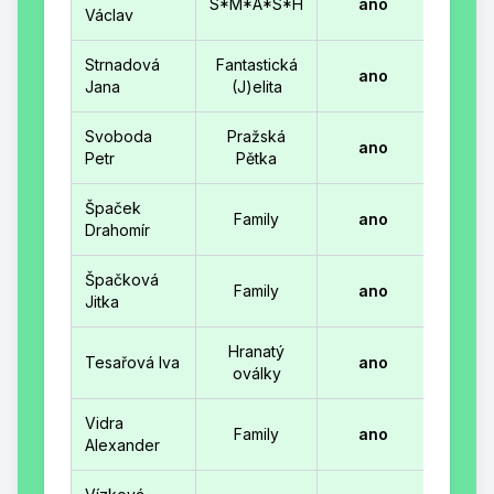
S*M*A*S*H
ano
Václav
Strnadová
Fantastická
ano
Jana
(J)elita
Svoboda
Pražská
ano
Petr
Pětka
Špaček
Family
ano
Drahomír
Špačková
Family
ano
Jitka
Hranatý
Tesařová Iva
ano
oválky
Vidra
Family
ano
Alexander