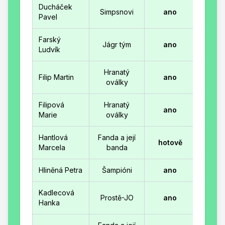
Ducháček
Simpsnovi
ano
Pavel
Farský
Jágr tým
ano
Ludvík
Hranatý
Filip Martin
ano
oválky
Filipová
Hranatý
ano
Marie
oválky
Hantlová
Fanda a její
hotově
Marcela
banda
Hliněná Petra
Šampióni
ano
Kadlecová
Prostě-JO
ano
Hanka