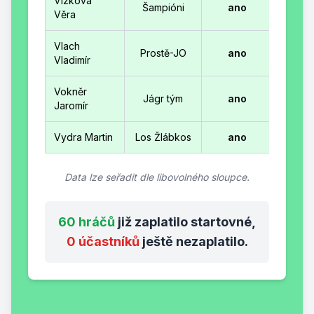
Vízková
Šampióni
ano
Věra
Vlach
Prostě-JO
ano
Vladimír
Vokněr
Jágr tým
ano
Jaromír
Vydra Martin
Los Žlábkos
ano
Data lze seřadit dle libovolného sloupce.
60 hráčů
již zaplatilo startovné,
0 účastníků
ještě nezaplatilo
.