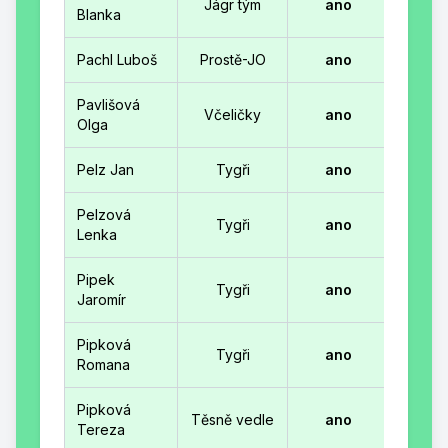
Jágr tým
ano
Blanka
Pachl Luboš
Prostě-JO
ano
Pavlišová
Včeličky
ano
Olga
Pelz Jan
Tygři
ano
Pelzová
Tygři
ano
Lenka
Pipek
Tygři
ano
Jaromír
Pipková
Tygři
ano
Romana
Pipková
Těsně vedle
ano
Tereza