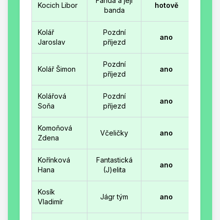
Fanda a její
Kocich Libor
hotově
banda
Kolář
Pozdní
ano
Jaroslav
příjezd
Pozdní
Kolář Šimon
ano
příjezd
Kolářová
Pozdní
ano
Soňa
příjezd
Komoňová
Včeličky
ano
Zdena
Kořínková
Fantastická
ano
Hana
(J)elita
Kosík
Jágr tým
ano
Vladimír