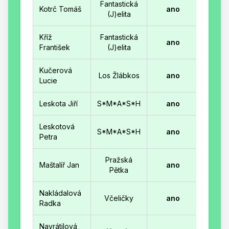
Fantastická
Kotrč Tomáš
ano
(J)elita
Kříž
Fantastická
ano
František
(J)elita
Kučerová
Los Žlábkos
ano
Lucie
Leskota Jiří
S*M*A*S*H
ano
Leskotová
S*M*A*S*H
ano
Petra
Pražská
Maštalíř Jan
ano
Pětka
Nakládalová
Včeličky
ano
Radka
Navrátilová