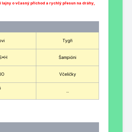
 lajny o včasný příchod a rychlý přesun na dráhy
,
ovi
Tygři
S*H
Šampióni
-JO
Včeličky
ě
...
e