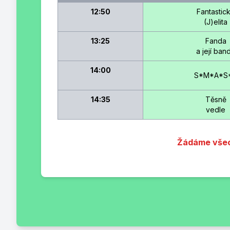
12:50
Fantastic
(J)elita
13:25
Fanda
a její ban
14:00
S*M*A*S
14:35
Těsně
vedle
Žádáme všech