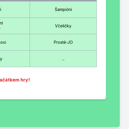
i
Šampióni
ní
Včeličky
r
ovi
Prostě-JO
ly
...
začátkem hry!