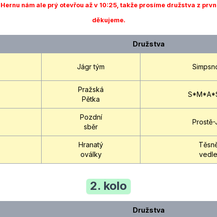
! Hernu nám ale prý otevřou až v 10:25, takže
prosíme družstva z první
děkujeme.
Družstva
Jágr tým
Simpsn
Pražská
S*M*A*
Pětka
Pozdní
Prostě
sběr
Hranatý
Těsn
oválky
vedl
2. kolo
Družstva