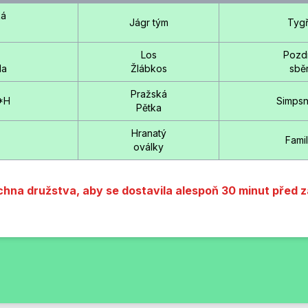
ká
Jágr tým
Tygř
Los
Pozd
da
Žlábkos
sbě
Pražská
*H
Simpsn
Pětka
Hranatý
Fami
oválky
na družstva, aby se dostavila alespoň 30 minut před 