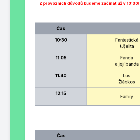
Z provozních důvodů budeme začínat
už v 10:30
Čas
10:30
Fantastická
(J)elita
11:05
Fanda
a její banda
11:40
Los
Žlábkos
12:15
Family
Čas