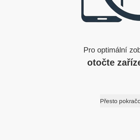
Pro optimální zo
otočte zaříz
Přesto pokrač