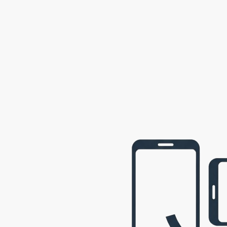
2002
Semily
2001
Opava
2001
webová prezentace © 2009 - 2026 George, gbowl