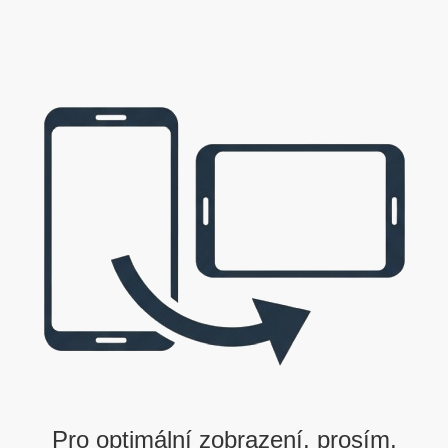
to
363
344
357
347
r
341
340
385
275
326
317
314
305
ze seřadit dle výsledků v 1. nebo 2. kole nebo podle celkového součtu.
|
<<< předchozí turnaj
následující turnaj >>>
Pro optimální zobrazení, prosím,