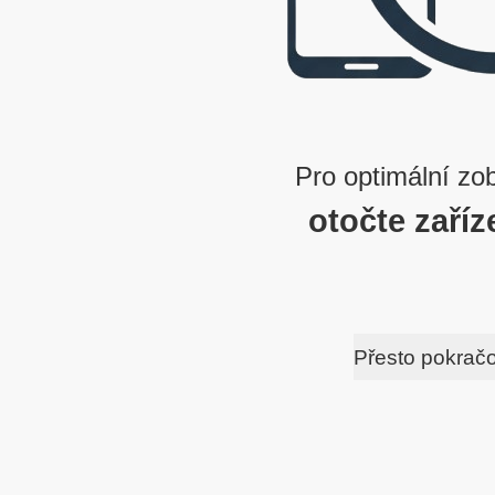
Pro optimální zo
otočte zaříz
Přesto pokrač