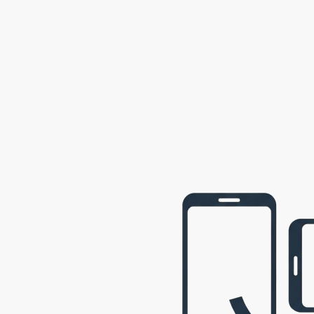
2002
Semily
2001
Opava
2001
webová prezentace © 2009 - 2026 George, gbowl