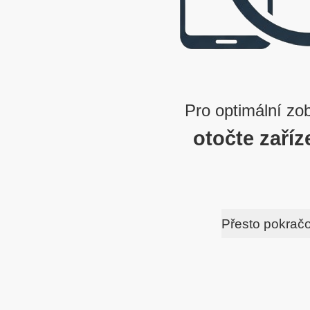
Pro optimální zo
otočte zaříz
Přesto pokrač