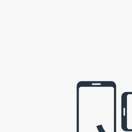
2002
Semily
2001
Opava
2001
webová prezentace © 2009 - 2026 George, gbowl