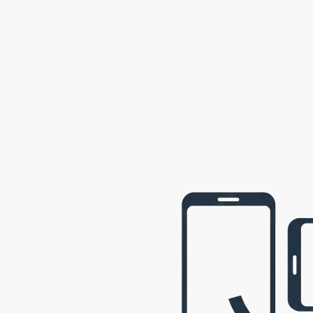
2002
Semily
2001
Opava
2001
webová prezentace © 2009 - 2026 George, gbowl