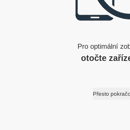
Pro optimální zo
otočte zaříz
Přesto pokrač