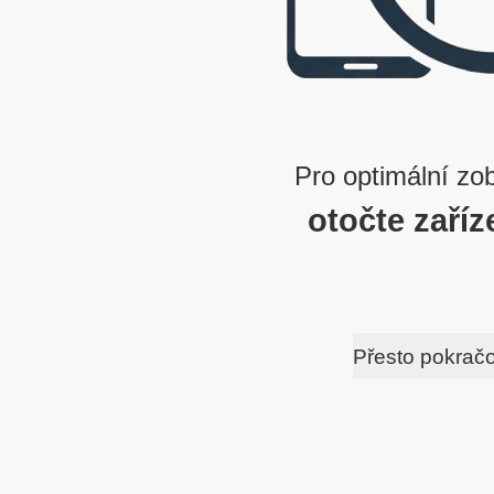
Pro optimální zo
otočte zaříz
Přesto pokrač