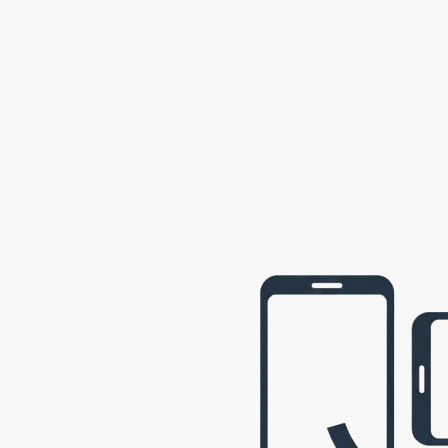
2002
Semily
2001
Opava
2001
webová prezentace © 2009 - 2026 George, gbowl