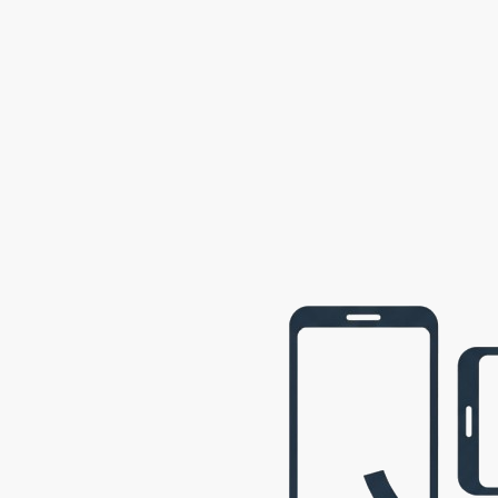
2002
Semily
2001
Opava
2001
webová prezentace © 2009 - 2026 George, gbowl