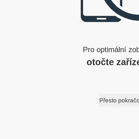
Pro optimální zo
otočte zaříz
Přesto pokrač