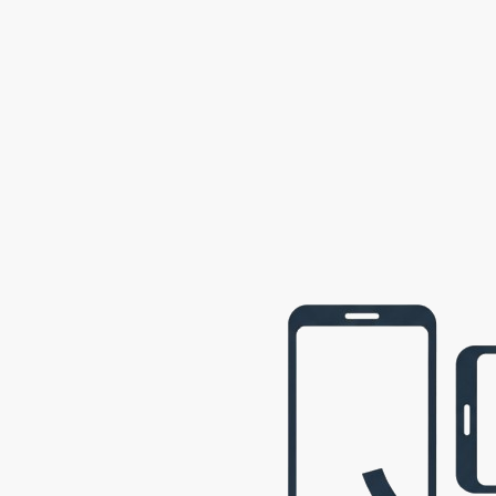
2002
Semily
2001
Opava
2001
webová prezentace © 2009 - 2026 George, gbowl