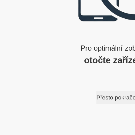
Pro optimální zo
otočte zaříz
Přesto pokrač